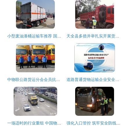
小型废油漆桶运输车推荐 国六九类杂项危险品运输车实用指南
天全县多措并举扎实开展货运车辆超限超载治理工作，筑牢普通货物道路运输安全防线
中物联公路货运分会会员抗疫一线快讯 2月3日集装箱道路运输纪实
道路普通货物运输企业安全生产标准化考评实施细则（含集装箱道路运输专项指南）
一场适时的行业重组 中国物流集团整合货运车辆的社会与经济意义
强化入口管控 筑牢安全防线——钦州运营公司联合警路部门严抓货运车辆称重检测工作