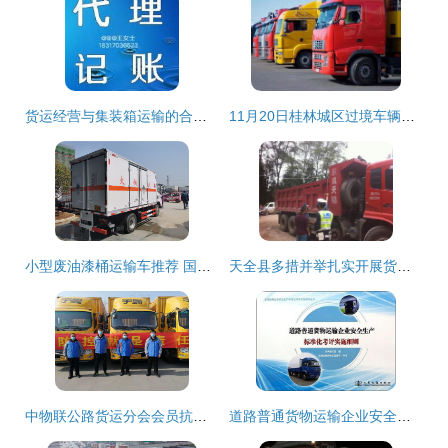
货运经营与集装箱运输的合规要求解析
11月20日桂林城区过境车辆和货运车辆通行新规施行 新增管制道路详解
小型废油漆桶运输车推荐 国六九类杂项危险品运输车实用指南
天全县多措并举扎实开展货运车辆超限超载治理工作，筑牢普通货物道路运输安全防线
中物联公路货运分会会员抗疫一线快讯 2月3日集装箱道路运输纪实
道路普通货物运输企业安全生产标准化考评实施细则（含集装箱道路运输专项指南）