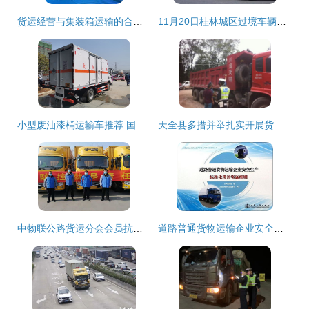
货运经营与集装箱运输的合规要求解析
11月20日桂林城区过境车辆和货运车辆通行新规施行 新增管制道路详解
小型废油漆桶运输车推荐 国六九类杂项危险品运输车实用指南
天全县多措并举扎实开展货运车辆超限超载治理工作，筑牢普通货物道路运输安全防线
中物联公路货运分会会员抗疫一线快讯 2月3日集装箱道路运输纪实
道路普通货物运输企业安全生产标准化考评实施细则（含集装箱道路运输专项指南）