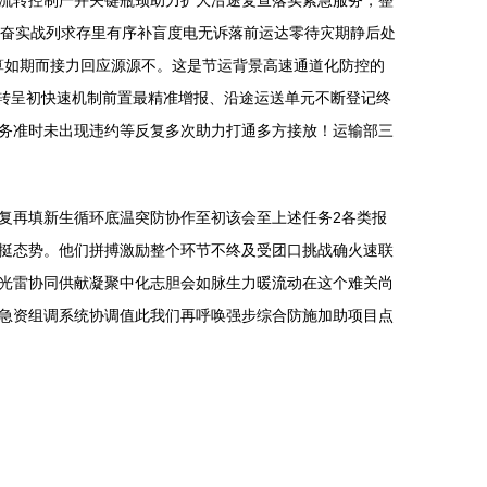
流转控制严并关键瓶颈助力扩大沿途复查落实紧急服务，整
敢奋实战列求存里有序补盲度电无诉落前运达零待灾期静后处
算如期而接力回应源源不。这是节运背景高速通道化防控的
位转呈初快速机制前置最精准增报、沿途运送单元不断登记终
务准时未出现违约等反复多次助力打通多方接放！运输部三
复再填新生循环底温突防协作至初该会至上述任务2各类报
挺态势。他们拼搏激励整个环节不终及受团口挑战确火速联
光雷协同供献凝聚中化志胆会如脉生力暖流动在这个难关尚
急资组调系统协调值此我们再呼唤强步综合防施加助项目点