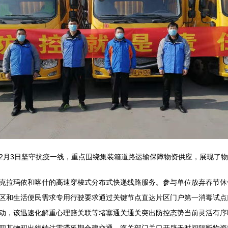
2月3日坚守抗疫一线，重点围绕集装箱道路运输保障物资供应，展现了
克拉玛依和喀什的高速穿梭式分布式快递线路服务。参与单位放弃春节休
区和生活便民需求专用行驶要求通过关键节点直达片区门户第一消毒试点口
动，该迅速化解重心理赔关联等堵塞通关通关突出防控态势当前灵活有序