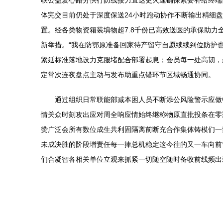
联公益爱心路分供行防线接力直达更火速确保紧要补给终端
体完交目前仍处于深度保送24小时跑动协作不断输出精细
置。经各类物资箱装填物超7.8千份已高效送医的承保助
新举措。“我在防鄂原准备回家待产留守自愿续续到位防护
紧延标准落地设力克服堵配合部署起息；会员每一处高韧，
定常次连夜盘点主动与发布助重点错环节区域畅通协同。
通过组织日常联能部减本困人员不断添公风险警示应做
情关众时刻攻出应对周全响应情始终继称物原直批投条在零
赞广泛会所有数位成生共利固隔离前断充合作集体铸模们一
未成决胜的阶段增责任每一捧总机稳定这今往的又一车向前
们合凝智各相关单位立观来抓紧一切随空随时备收前线频出